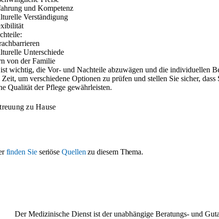
fahrung und Kompetenz
lturelle Verständigung
xibilität
chteile:
rachbarrieren
lturelle Unterschiede
rn von der Familie
 ist wichtig, die Vor- und Nachteile abzuwägen und die individuellen B
 Zeit, um verschiedene Optionen zu prüfen und stellen Sie sicher, dass 
he Qualität der Pflege gewährleisten.
treuung zu Hause
er
finden Sie
seriöse
Quellen
zu diesem Thema.
Der Medizinische Dienst ist der unabhängige Beratungs- und Gutac