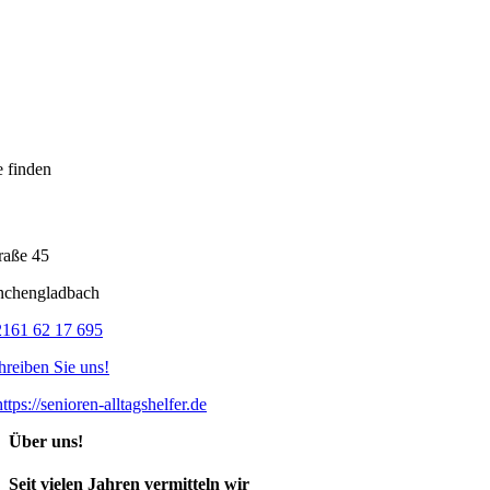
e finden
raße 45
chengladbach
2161 62 17 695
hreiben Sie uns!
https://senioren-alltagshelfer.de
Über uns!
Seit vielen Jahren vermitteln wir