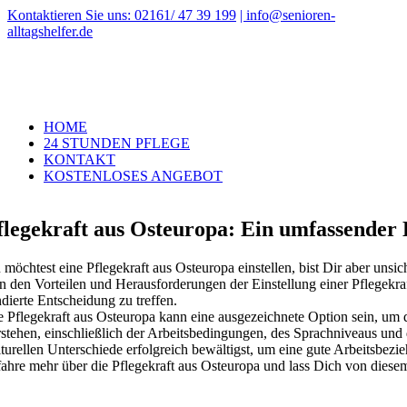
Zum
Kontaktieren Sie uns: 02161/ 47 39 199
| info@senioren-
Inhalt
alltagshelfer.de
springen
HOME
24 STUNDEN PFLEGE
KONTAKT
KOSTENLOSES ANGEBOT
flegekraft aus Osteuropa: Ein umfassender 
 möchtest eine Pflegekraft aus Osteuropa einstellen, bist Dir aber uns
n den Vorteilen und Herausforderungen der Einstellung einer Pflegekraft
dierte Entscheidung zu treffen.
e Pflegekraft aus Osteuropa kann eine ausgezeichnete Option sein, um qu
rstehen, einschließlich der Arbeitsbedingungen, des Sprachniveaus und
lturellen Unterschiede erfolgreich bewältigst, um eine gute Arbeitsbez
fahre mehr über die Pflegekraft aus Osteuropa und lass Dich von diesem