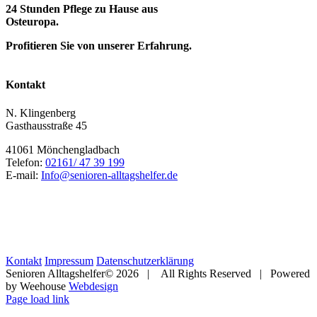
24 Stunden Pflege zu Hause aus
Osteuropa.
Profitieren Sie von unserer Erfahrung.
Kontakt
N. Klingenberg
Gasthausstraße 45
41061 Mönchengladbach
Telefon:
02161/ 47 39 199
E-mail:
Info@senioren-alltagshelfer.de
Kontakt
Impressum
Datenschutzerklärung
Senioren Alltagshelfer©
2026 | All Rights Reserved | Powered
by Weehouse
Webdesign
Facebook
Instagram
Pinterest
X
Yelp
Rss
E-
Page load link
Mail
Nach