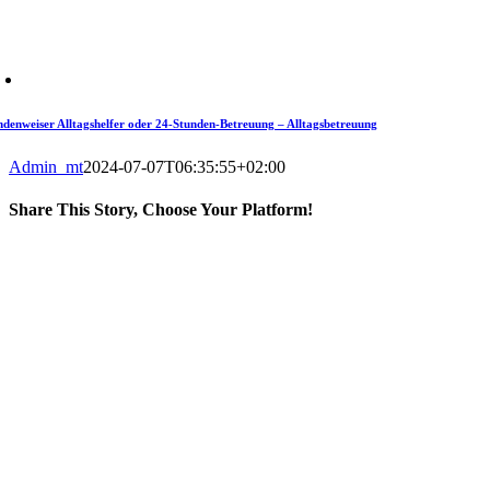
ndenweiser Alltagshelfer oder 24-Stunden-Betreuung – Alltagsbetreuung
Admin_mt
2024-07-07T06:35:55+02:00
Share This Story, Choose Your Platform!
Facebook
X
LinkedIn
WhatsApp
Pinterest
E-
Mail