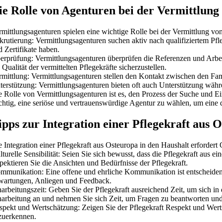
ie Rolle von Agenturen bei der Vermittlung
rmittlungsagenturen spielen eine wichtige Rolle bei der Vermittlung v
krutierung: Vermittlungsagenturen suchen aktiv nach qualifiziertem Pfl
 Zertifikate haben.
erprüfung: Vermittlungsagenturen überprüfen die Referenzen und Arbeits
 Qualität der vermittelten Pflegekräfte sicherzustellen.
rmittlung: Vermittlungsagenturen stellen den Kontakt zwischen den Fam
terstützung: Vermittlungsagenturen bieten oft auch Unterstützung währ
 Rolle von Vermittlungsagenturen ist es, den Prozess der Suche und Eins
htig, eine seriöse und vertrauenswürdige Agentur zu wählen, um eine qu
ipps zur Integration einer Pflegekraft aus 
e Integration einer Pflegekraft aus Osteuropa in den Haushalt erfordert
lturelle Sensibilität: Seien Sie sich bewusst, dass die Pflegekraft aus
pektieren Sie die Ansichten und Bedürfnisse der Pflegekraft.
mmunikation: Eine offene und ehrliche Kommunikation ist entscheidend
wartungen, Anliegen und Feedback.
narbeitungszeit: Geben Sie der Pflegekraft ausreichend Zeit, um sich i
narbeitung an und nehmen Sie sich Zeit, um Fragen zu beantworten un
spekt und Wertschätzung: Zeigen Sie der Pflegekraft Respekt und Werts
zuerkennen.