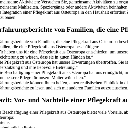
meinsame Aktivitäten: Versuchen Sie, gemeinsame Aktivitäten zu organ
meinsame Mahlzeiten, Spaziergänge oder andere Aktivitäten beinhalten
e Integration einer Pflegekraft aus Osteuropa in den Haushalt erfordert
fzubauen.
rfahrungsberichte von Familien, die eine Pf
fahrungsberichte von Familien, die eine Pflegekraft aus Osteuropa besch
ilien, die eine Pflegekraft aus Osteuropa beschäftigen:
r haben uns für eine Pflegekraft aus Osteuropa entschieden, um unsere 
eichterung zu wissen, dass sie in guten Händen ist.“
ie Pflegekraft aus Osteuropa hat unsere Erwartungen übertroffen. Sie is
terstützung und ihre liebevolle Betreuung.“
ie Beschäftigung einer Pflegekraft aus Osteuropa hat uns ermöglicht, un
ine bessere Pflege für unsere Mutter wünschen.“
fahrungsberichte können Ihnen helfen, einen realistischen Einblick in
fahrungsberichte zu lesen und sich mit anderen Familien auszutauschen, 
azit: Vor- und Nachteile einer Pflegekraft 
 Beschäftigung einer Pflegekraft aus Osteuropa bietet viele Vorteile, ab
teuropa:
teile:
schwingliche Preise