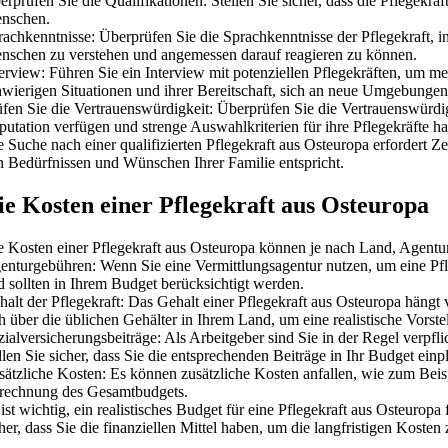
rprüfen Sie die Qualifikationen: Stellen Sie sicher, dass die Pflegekrä
nschen.
rachkenntnisse: Überprüfen Sie die Sprachkenntnisse der Pflegekraft, 
nschen zu verstehen und angemessen darauf reagieren zu können.
terview: Führen Sie ein Interview mit potenziellen Pflegekräften, um m
hwierigen Situationen und ihrer Bereitschaft, sich an neue Umgebunge
fen Sie die Vertrauenswürdigkeit: Überprüfen Sie die Vertrauenswürdigke
putation verfügen und strenge Auswahlkriterien für ihre Pflegekräfte h
 Suche nach einer qualifizierten Pflegekraft aus Osteuropa erfordert Ze
n Bedürfnissen und Wünschen Ihrer Familie entspricht.
ie Kosten einer Pflegekraft aus Osteuropa
e Kosten einer Pflegekraft aus Osteuropa können je nach Land, Agentur u
enturgebühren: Wenn Sie eine Vermittlungsagentur nutzen, um eine Pfle
d sollten in Ihrem Budget berücksichtigt werden.
halt der Pflegekraft: Das Gehalt einer Pflegekraft aus Osteuropa hängt
ch über die üblichen Gehälter in Ihrem Land, um eine realistische Vor
ialversicherungsbeiträge: Als Arbeitgeber sind Sie in der Regel verpfl
llen Sie sicher, dass Sie die entsprechenden Beiträge in Ihr Budget einp
sätzliche Kosten: Es können zusätzliche Kosten anfallen, wie zum Beisp
rechnung des Gesamtbudgets.
ist wichtig, ein realistisches Budget für eine Pflegekraft aus Osteuro
her, dass Sie die finanziellen Mittel haben, um die langfristigen Kosten