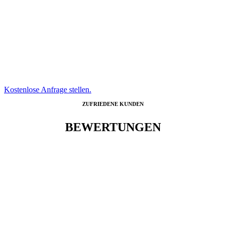
ZUFRIEDEN ZU
HAUSE
Mit uns können Sie so lange wie
möglich glücklich zu Hause alt
werden, selbst wenn Sie Hilfe
benötigen
Kostenlose Anfrage stellen.
ZUFRIEDENE KUNDEN
BEWERTUNGEN