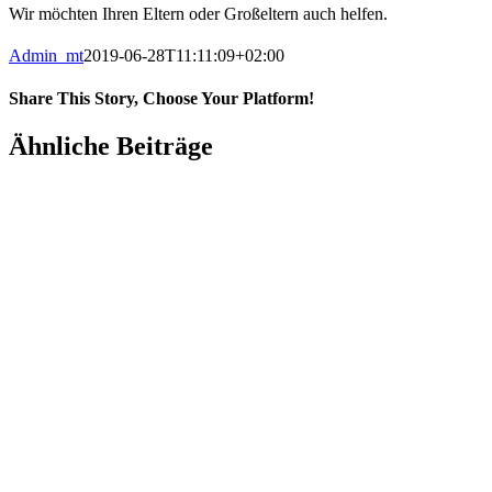
Wir möchten Ihren Eltern oder Großeltern auch helfen.
Admin_mt
2019-06-28T11:11:09+02:00
Share This Story, Choose Your Platform!
Facebook
X
LinkedIn
WhatsApp
Pinterest
E-
Ähnliche Beiträge
Mail