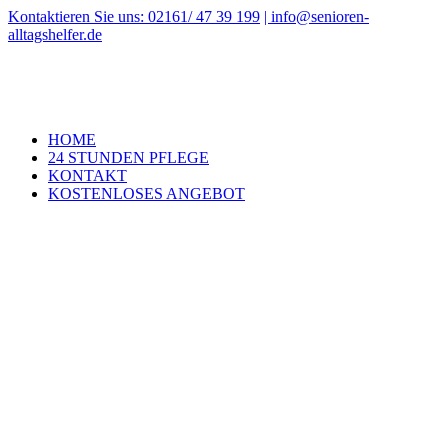
Zum
Kontaktieren Sie uns: 02161/ 47 39 199
| info@senioren-
Inhalt
alltagshelfer.de
springen
HOME
24 STUNDEN PFLEGE
KONTAKT
KOSTENLOSES ANGEBOT
Zeige
grösseres
Bild