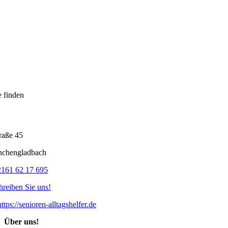
e finden
raße 45
chengladbach
2161 62 17 695
hreiben Sie uns!
https://senioren-alltagshelfer.de
Über uns!