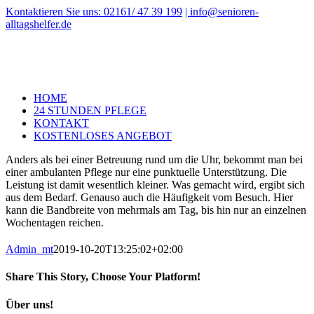
Zum
Kontaktieren Sie uns: 02161/ 47 39 199
| info@senioren-
Inhalt
alltagshelfer.de
springen
HOME
24 STUNDEN PFLEGE
KONTAKT
KOSTENLOSES ANGEBOT
Anders als bei einer Betreuung rund um die Uhr, bekommt man bei
einer ambulanten Pflege nur eine punktuelle Unterstützung. Die
Leistung ist damit wesentlich kleiner. Was gemacht wird, ergibt sich
aus dem Bedarf. Genauso auch die Häufigkeit vom Besuch. Hier
kann die Bandbreite von mehrmals am Tag, bis hin nur an einzelnen
Wochentagen reichen.
Admin_mt
2019-10-20T13:25:02+02:00
Share This Story, Choose Your Platform!
Facebook
X
LinkedIn
WhatsApp
Pinterest
E-
Über uns!