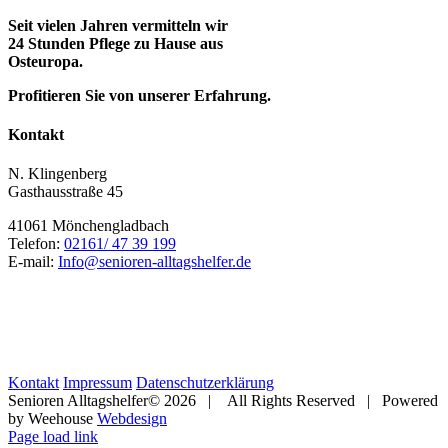
Mail
Seit vielen Jahren vermitteln wir
24 Stunden Pflege zu Hause aus
Osteuropa.
Profitieren Sie von unserer Erfahrung.
Kontakt
N. Klingenberg
Gasthausstraße 45
41061 Mönchengladbach
Telefon:
02161/ 47 39 199
E-mail:
Info@senioren-alltagshelfer.de
Kontakt
Impressum
Datenschutzerklärung
Senioren Alltagshelfer©
2026 | All Rights Reserved | Powered
by Weehouse
Webdesign
Facebook
Instagram
Pinterest
X
Yelp
Rss
E-
Page load link