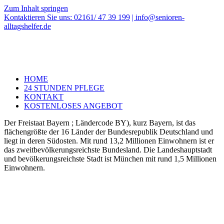
Zum Inhalt springen
Kontaktieren Sie uns: 02161/ 47 39 199
| info@senioren-
alltagshelfer.de
HOME
24 STUNDEN PFLEGE
KONTAKT
KOSTENLOSES ANGEBOT
Der Freistaat Bayern ; Ländercode BY), kurz Bayern, ist das
flächengrößte der 16 Länder der Bundesrepublik Deutschland und
liegt in deren Südosten. Mit rund 13,2 Millionen Einwohnern ist er
das zweitbevölkerungsreichste Bundesland. Die Landeshauptstadt
und bevölkerungsreichste Stadt ist München mit rund 1,5 Millionen
Einwohnern.