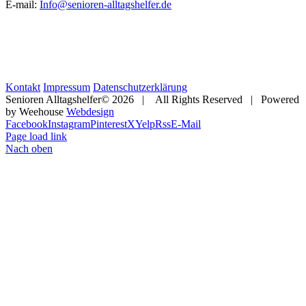
E-mail:
Info@senioren-alltagshelfer.de
Kontakt
Impressum
Datenschutzerklärung
Senioren Alltagshelfer©
2026 | All Rights Reserved | Powered
by Weehouse
Webdesign
Facebook
Instagram
Pinterest
X
Yelp
Rss
E-Mail
Page load link
Nach oben